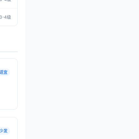
3-4级
适宜
少发