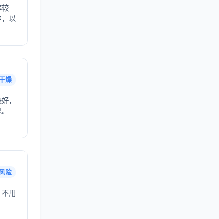
率较
中，以
干燥
较好，
息。
风险
，不用