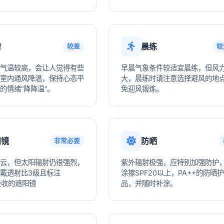
情
晨练
较差
较
气温较高，会让人觉得有些
早晨气象条件较适宜晨练，但风
室内通风降温，保持心态平
大，晨练时请注意选择避风的地
的情绪“降降温”。
免迎风锻炼。
阳镜
防晒
非常必要
云，但太阳辐射仍很强烈，
紫外辐射极强，应特别加强防护
戴透射比3级且标注
涂擦SPF20以上，PA++的防晒
V吸收的遮阳镜
品，并随时补涂。