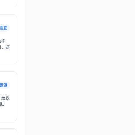
适宜
力稍
点，避
极强
，建议
护肤