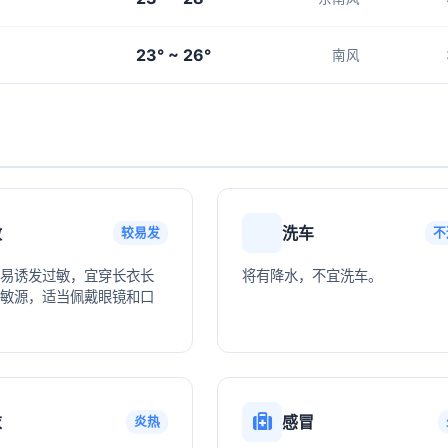
23° ~ 26°
南风
敏
洗车
较易发
不
易诱发过敏，宜穿长衣长
将有降水，不宜洗车。
敏源，适当佩戴眼镜和口
衣
感冒
炎热