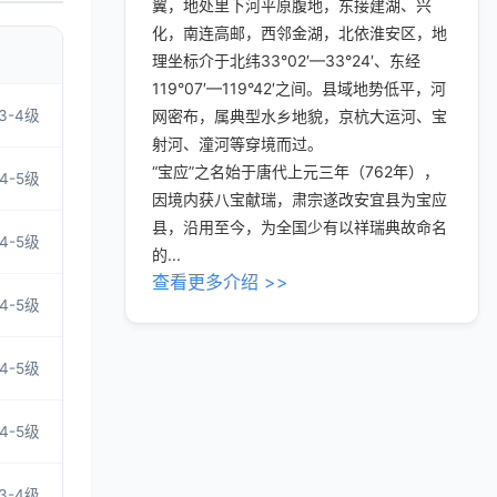
翼，地处里下河平原腹地，东接建湖、兴
化，南连高邮，西邻金湖，北依淮安区，地
理坐标介于北纬33°02′—33°24′、东经
119°07′—119°42′之间。县域地势低平，河
3-4级
网密布，属典型水乡地貌，京杭大运河、宝
射河、潼河等穿境而过。
“宝应”之名始于唐代上元三年（762年），
4-5级
因境内获八宝献瑞，肃宗遂改安宜县为宝应
县，沿用至今，为全国少有以祥瑞典故命名
4-5级
的...
查看更多介绍 >>
4-5级
4-5级
4-5级
3-4级