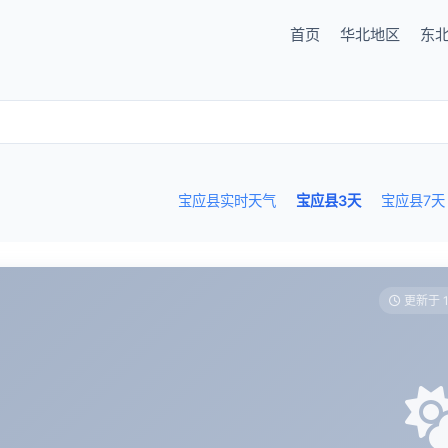
首页
华北地区
东
宝应县实时天气
宝应县3天
宝应县7天
更新于 1