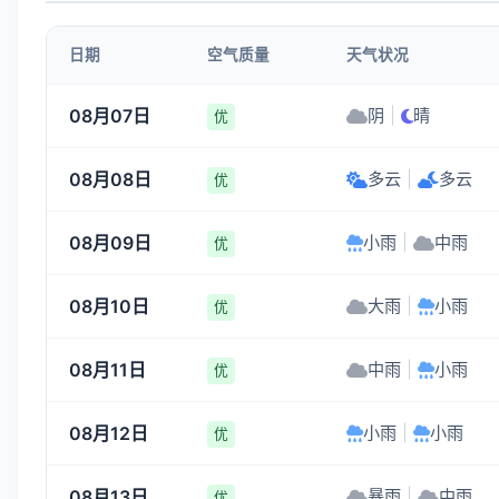
4-5
4-5
4-5
4-5
日期
空气质量
天气状况
19:00
20:00
21:00
22:00
08月07日
阴
|
晴
优
31°
30°
30°
29°
08月08日
多云
|
多云
4-5
4-5
4-5
4-5
优
08月09日
小雨
|
中雨
优
08月10日
大雨
|
小雨
优
08月11日
中雨
|
小雨
优
08月12日
小雨
|
小雨
优
08月13日
暴雨
|
中雨
优