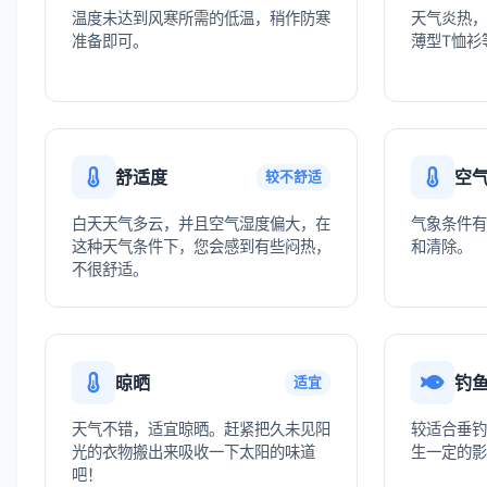
温度未达到风寒所需的低温，稍作防寒
天气炎热，
准备即可。
薄型T恤衫
舒适度
空
较不舒适
白天天气多云，并且空气湿度偏大，在
气象条件有
这种天气条件下，您会感到有些闷热，
和清除。
不很舒适。
晾晒
钓
适宜
天气不错，适宜晾晒。赶紧把久未见阳
较适合垂钓
光的衣物搬出来吸收一下太阳的味道
生一定的影
吧！