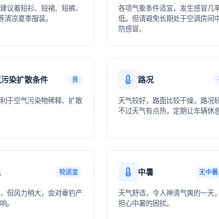
建议着短衫、短裙、短裤、
各项气象条件适宜，发生感冒几
等清凉夏季服装。
低。但请避免长期处于空调房间
防感冒。
气污染扩散条件
路况
良
利于空气污染物稀释、扩散
天气较好，路面比较干燥，路况
不过天气有点热，定期让车辆休
鱼
中暑
较适宜
无中暑
，但风力稍大，会对垂钓产
天气舒适，令人神清气爽的一天
响。
担心中暑的困扰。