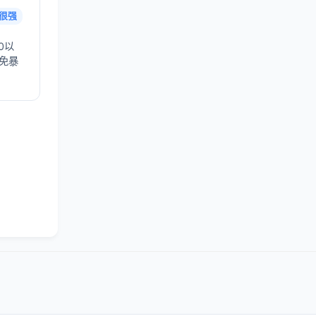
很强
0以
避免暴