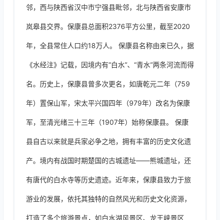
邻，西与陕西省汉中市宁强县毗邻，北与陕西省安康市
岚皋县交界。保康县总面积2376平方公里，截至2020
年，全县常住人口约18万人。 保康县名称由来已久，据
《水经注》记载，因境内有“白水”、“青水”两条河流而得
名。历史上，保康县曾多次更名，如唐乾元二年（759
年）置保山军，宋太平兴国四年（979年）改名为保康
军，至清光绪三十三年（1907年）始称保康县。 保康
县自古以来就是兵家必争之地，拥有丰富的历史文化遗
产。境内有战国时期楚国的古城遗址——熊城遗址，还
有唐代的白水寺等历史遗迹。近年来，保康县致力于旅
游业的发展，依托其独特的自然风光和历史文化资源，
打造了多个旅游景点，如白水湖风景区、龙王峡景区