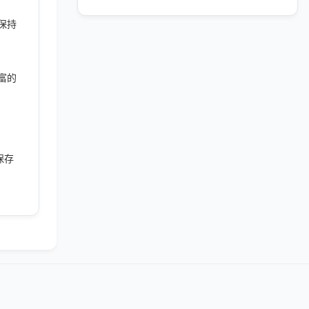
保持
富的
保存