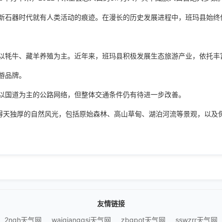
新石器时代就有人类活动的痕迹。在漫长的历史发展进程中，班玛县始终
以牦牛、藏羊养殖为主。近年来，班玛县积极发展生态旅游产业，依托丰
游品牌。
以国道为主的公路网络，但整体交通条件仍有待进一步改善。
其得天独厚的自然风光，包括原始森林、高山草甸、湖泊河流等景观，以及
友情链接
2nqh天气网
waiqianggsi天气网
zbgpot天气网
sswzrr天气网