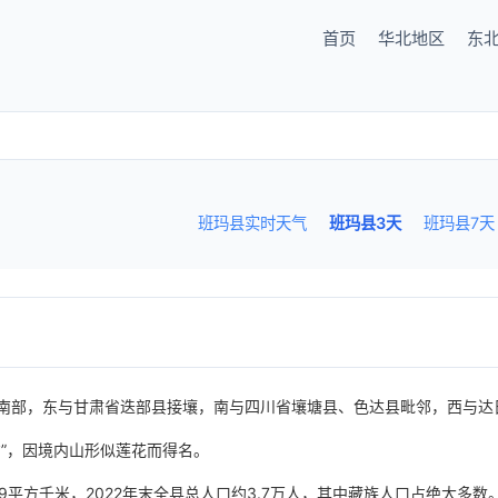
首页
华北地区
东
班玛县实时天气
班玛县3天
班玛县7天
南部，东与甘肃省迭部县接壤，南与四川省壤塘县、色达县毗邻，西与达
”，因境内山形似莲花而得名。
9平方千米，2022年末全县总人口约3.7万人，其中藏族人口占绝大多数