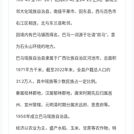
邻大化瑶族自治县，南接平果市、田东县，西与百色市
右江区相连，北与东兰县毗邻。
因境内有巴马镇而得名，巴马一词源于壮语“岜马”，意
为石头山环绕的地方。
巴马瑶族自治县隶属于广西壮族自治区河池市，总面积
1971平方千米，截至2022年末，全县户籍总人口约
31.2万人，其中瑶族等少数民族占一定比例。
秦属桂林郡地，汉属郁林郡地，唐宋时期先后归属邕
州、宜州管辖，元明清时期分属庆远府、思恩府等。
1956年成立巴马瑶族自治县。
经济以农业为主，盛产水稻、玉米、甘蔗等农作物，特