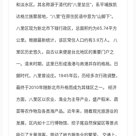
和淡水区。其名称源于清代的“八里坌庄”，系平埔族凯
达格兰族聚居地，“八里”在原住民语中意为“山脚下”。
八里区现为新北市下辖行政区，总面积约为65.74平方
公里。根据最新统计，该区常住人口约有3.9万人。 八
里区历史悠久，自古以来便是台北地区的重要门户之
一。清末时期，这里已形成渔港与商港并存的格局。日
据时代，八里曾设庄。1945年后，历经多次行政调整，
最终于2010年随新北市升格而成为其辖区之一。 经济
方面，八里区以农业、渔业为主导产业，盛产稻米、蔬
菜等农作物及各类海产品。近年来，随着观光旅游业的
发展，区内如十三行博物馆、挖子尾自然保留区等景点
吸引了大量游客，带动了地方服务业的繁荣。 交通上，