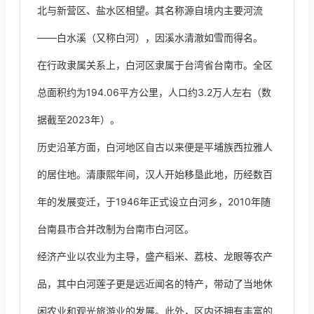
北与新营区、盐水区相望。其名称源自境内主要河流
——白水溪（又称白河），因溪水清澈如雪而得名。
在行政隶属关系上，白河区隶属于台湾省台南市。全区
总面积约为194.06平方公里，人口约3.2万人左右（数
据截至2023年）。
历史沿革方面，白河地区自古以来便是平埔族西拉雅人
的居住地。清康熙年间，汉人开始移垦此地，历经数百
年的发展变迁，于1946年正式设立白河乡，2010年随
台南县市合并改制为台南市白河区。
经济产业以农业为主导，盛产稻米、荔枝、龙眼等农产
品，其中白河莲子更是远近闻名的特产，带动了当地休
闲农业和观光旅游业的发展。此外，区内还拥有丰富的