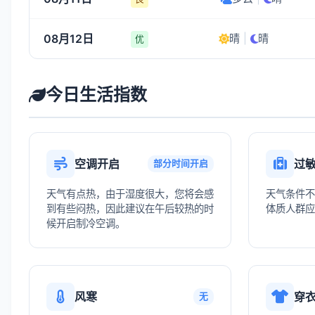
08月12日
晴
|
晴
优
今日生活指数
空调开启
过
部分时间开启
天气有点热，由于湿度很大，您将会感
天气条件不
到有些闷热，因此建议在午后较热的时
体质人群应
候开启制冷空调。
风寒
穿
无