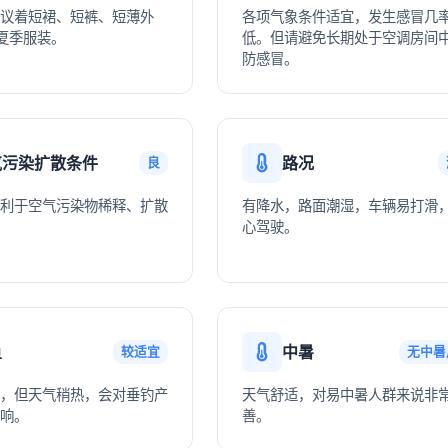
议着短裙、短裤、短薄外
各项气象条件适宜，发生感冒几
夏季服装。
低。但请避免长期处于空调房间
防感冒。
气污染扩散条件
路况
良
利于空气污染物稀释、扩散
有降水，路面潮湿，车辆易打滑
心驾驶。
鱼
中暑
较适宜
无中暑
，但天气稍热，会对垂钓产
天气舒适，对易中暑人群来说非
响。
善。