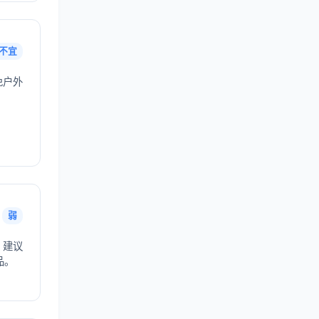
不宜
免户外
弱
，建议
品。