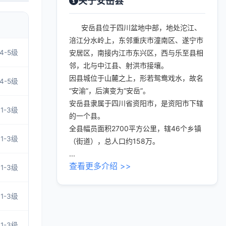
关于安岳县
安岳县位于四川盆地中部，地处沱江、
涪江分水岭上，东邻重庆市潼南区、遂宁市
4-5级
安居区，南接内江市东兴区，西与乐至县相
邻，北与中江县、射洪市接壤。
因县城位于山麓之上，形若鸳鸯戏水，故名
4-5级
“安渝”，后演变为“安岳”。
安岳县隶属于四川省资阳市，是资阳市下辖
1-3级
的一个县。
全县幅员面积2700平方公里，辖46个乡镇
1-3级
（街道），总人口约158万。
...
查看更多介绍 >>
1-3级
1-3级
1-3级