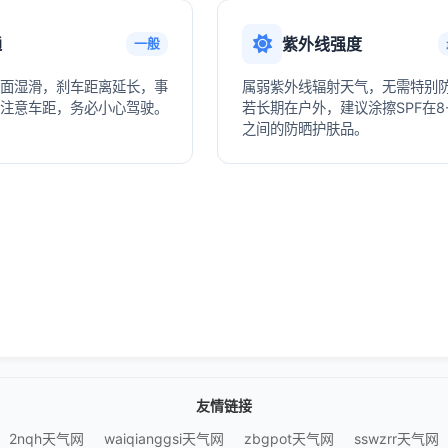
通
紫外线强度
一般
面湿滑，刹车距离延长，事
属弱紫外线辐射天气，无需特别
注意车距，务必小心驾驶。
若长期在户外，建议涂擦SPF在8-
之间的防晒护肤品。
友情链接
2nqh天气网
waiqianggsi天气网
zbgpot天气网
sswzrr天气网