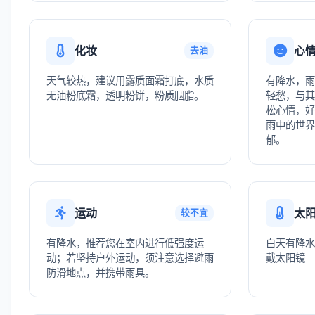
化妆
心
去油
天气较热，建议用露质面霜打底，水质
有降水，雨
无油粉底霜，透明粉饼，粉质胭脂。
轻愁，与其
松心情，好
雨中的世界
郁。
运动
太
较不宜
有降水，推荐您在室内进行低强度运
白天有降水
动；若坚持户外运动，须注意选择避雨
戴太阳镜
防滑地点，并携带雨具。