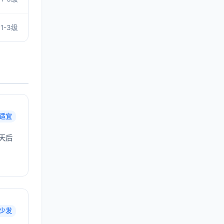
1-3级
适宜
天后
少发