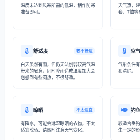
温度未达到风寒所需的低温，稍作防寒
天气热，建
准备即可。
套、T恤等
舒适度
空
较不舒适
白天虽然有雨，但仍无法削弱较高气温
气象条件有
带来的暑意，同时降雨造成湿度加大会
和清除。
您感到有些闷热，不很舒适。
晾晒
钓
不太适宜
有降水，可能会淋湿晾晒的衣物，不太
较适合垂钓
适宜晾晒。请随时注意天气变化。
生一定的影