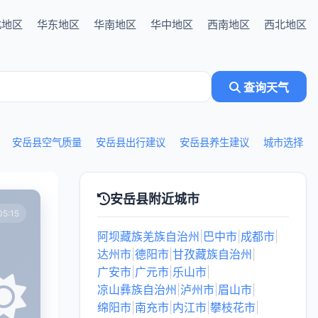
北地区
华东地区
华南地区
华中地区
西南地区
西北地区
查询天气
安岳县空气质量
安岳县出行建议
安岳县养生建议
城市选择
安岳县附近城市
5:15
阿坝藏族羌族自治州
|
巴中市
|
成都市
|
达州市
|
德阳市
|
甘孜藏族自治州
|
广安市
|
广元市
|
乐山市
|
凉山彝族自治州
|
泸州市
|
眉山市
|
绵阳市
|
南充市
|
内江市
|
攀枝花市
|