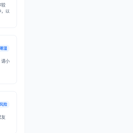
率较
中，以
潮湿
，请小
风险
常友