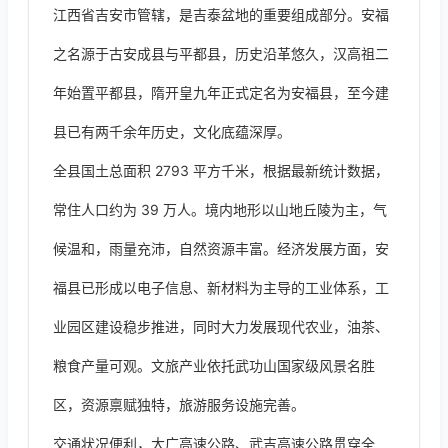
江西省吉安市管辖，是吉泰盆地的重要组成部分。安福
之名源于古安成县与平都县，历史沿革悠久，汉高祖二
年始置平都县，隋开皇九年正式定名为安福县，至今建
县已有两千余年历史，文化底蕴深厚。
全县国土总面积 2793 平方千米，根据最新统计数据，
常住人口约为 39 万人。境内地形以山地丘陵为主，气
候温和，雨量充沛，自然资源丰富。经济发展方面，安
福县已形成以电子信息、新材料为主导的工业体系，工
业园区建设稳步推进，同时大力发展现代农业，油茶、
粮食产量可观。文旅产业依托武功山国家级风景名胜
区，资源禀赋独特，旅游服务设施完善。
交通状况便利，大广高速公路、武吉高速公路贯穿全